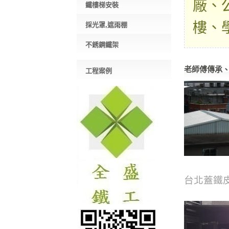
廠、
鐵樓梯安裝
樓、
採光罩,遮雨棚
不銹鋼鐵架
老師傅傳承
工程案例
台北蓋鐵