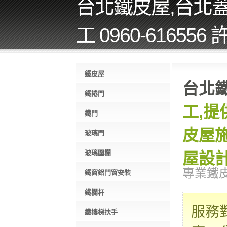
台北鐵皮屋,台北
工 0960-616556
鐵皮屋
台北
鐵捲門
工,提
鐵門
皮屋施
玻璃門
玻璃圍欄
屋設計
專業鐵
鐵窗鋁門窗安裝
鐵欄杆
服務
鐵樓梯扶手