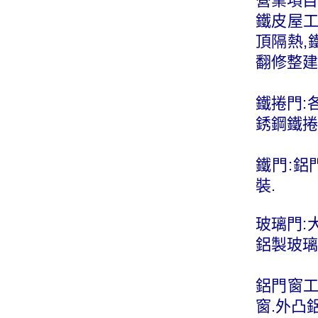
營業項目
鐵皮屋工
頂隔熱,
翻修整建
鐵捲門:
銹鋼鐵捲
鐵門:鋁
裝.
玻璃門:
鋁製玻璃
鋁門窗工
窗.外凸