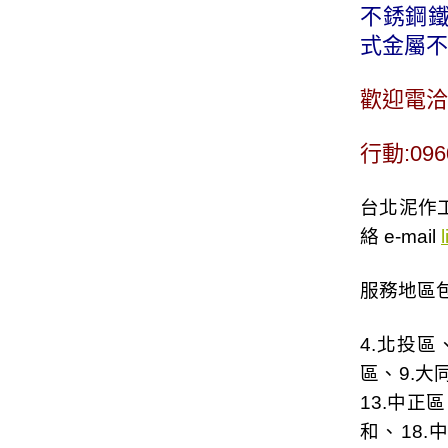
不銹鋼鐵
式金屬不
歡迎電洽
行動:096
台北泥作工
絡 e-mail
服務地區包
4.
北投區
區
、9.
大
13.
中正區
和
、18.