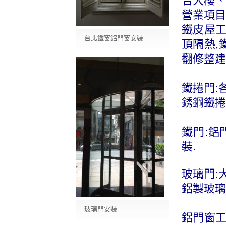
合大樓、
營業項目
鐵皮屋工
台北鐵窗鋁門窗安裝
頂隔熱,
翻修整建
鐵捲門:
銹鋼鐵捲
鐵門:鋁
裝.
玻璃門:
鋁製玻璃
玻璃門安裝
鋁門窗工