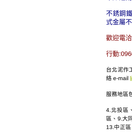
不銹鋼鐵
式金屬不
歡迎電洽
行動:096
台北泥作工
絡 e-mail
服務地區包
4.
北投區
區
、9.
大
13.
中正區