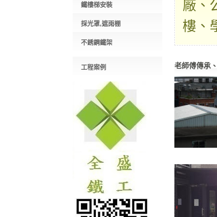
廠、
鐵樓梯安裝
樓、
採光罩,遮雨棚
不銹鋼鐵架
老師傅傳承
工程案例