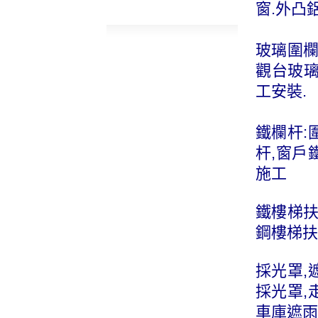
窗.外凸
玻璃圍欄
觀台玻璃
工安裝.
鐵欄杆:
杆,窗戶
施工
鐵樓梯扶
鋼樓梯扶
採光罩,
採光罩,
車庫遮雨