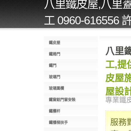
八里鐵皮屋,八里
工 0960-616556
鐵皮屋
八里
鐵捲門
工,提
鐵門
皮屋施
玻璃門
玻璃圍欄
屋設計
專業鐵
鐵窗鋁門窗安裝
鐵欄杆
服務
鐵樓梯扶手